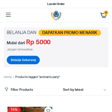
Lacak Order
0
BELANJA DAN
DAPATKAN PROMO MENARIK
Rp 5000
Mulai dari
Jangan terlewatkan
Belanja Sekarang
Home
Products tagged “aromanis panji”
Filter Products
15%