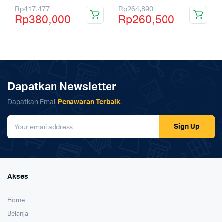
Rp
417,477
Rp
264,890
Rp
380,000
Rp
260,500
Dapatkan Newsletter
Dapatkan Email
Penawaran Terbaik
.
Sign Up
Akses
Home
Belanja