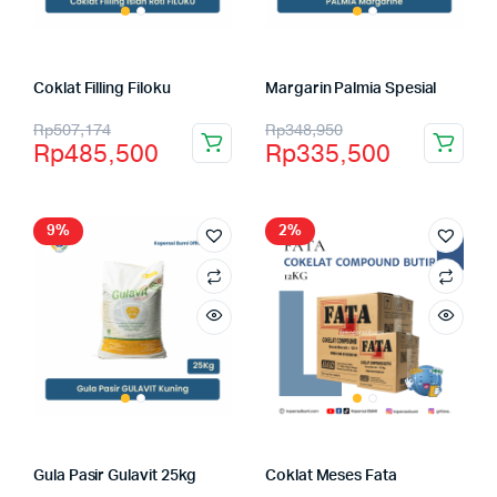
Coklat Filling Filoku
Margarin Palmia Spesial
Rp
507,174
Rp
348,950
Rp
485,500
Rp
335,500
9%
2%
Gula Pasir Gulavit 25kg
Coklat Meses Fata