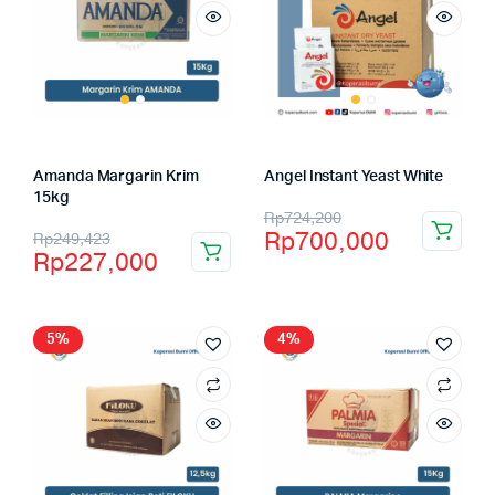
Amanda Margarin Krim
Angel Instant Yeast White
15kg
Rp
724,200
Rp
700,000
Rp
249,423
Rp
227,000
5%
4%