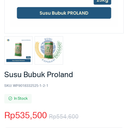
Susu Bubuk Proland
SKU:
WP9018332525-1-2-1
In Stock
Rp
535,500
Rp
554,600