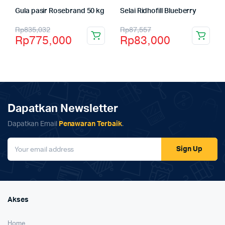
Gula pasir Rosebrand 50 kg
Selai Ridhofill Blueberry
Rp
835,032
Rp
87,557
Rp
775,000
Rp
83,000
Dapatkan Newsletter
Dapatkan Email
Penawaran Terbaik
.
Sign Up
Akses
Home