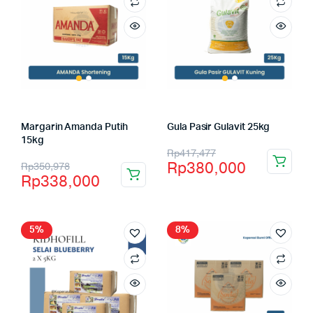
Margarin Amanda Putih
Gula Pasir Gulavit 25kg
15kg
Rp
417,477
Rp
380,000
Rp
350,978
Rp
338,000
5%
8%