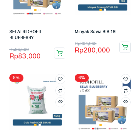
SELAI RIDHOFIL
Minyak Sovia BIB 18L
BLUEBERRY
Rp
304,068
Rp
280,000
Rp
86,500
Rp
83,000
8%
6%