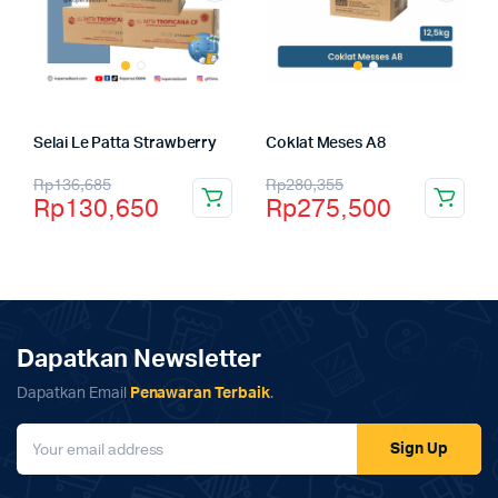
Selai Le Patta Strawberry
Coklat Meses A8
Rp
136,685
Rp
280,355
Rp
130,650
Rp
275,500
Dapatkan Newsletter
Dapatkan Email
Penawaran Terbaik
.
Sign Up