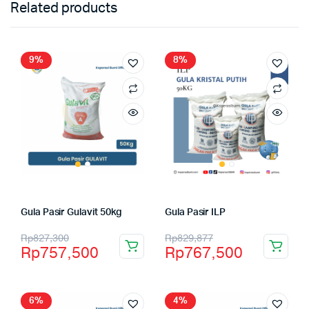
Related products
9%
8%
Gula Pasir Gulavit 50kg
Gula Pasir ILP
Rp
827,300
Rp
829,877
Rp
757,500
Rp
767,500
6%
4%