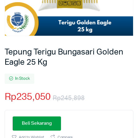
Tepung Terigu Bungasari Golden
Eagle 25 Kg
In Stock
Rp
235,050
Rp
245,898
Beli Sekarang
Add to Wishlist
Compare