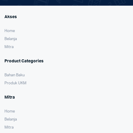
Akses
Home
Belanja
Mitra
Product Categories
Bahan Baku
Produk UKM
Mitra
Home
Belanja
Mitra