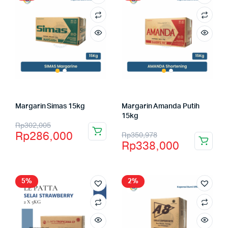
Margarin Simas 15kg
Margarin Amanda Putih
15kg
Rp
302,005
Rp
286,000
Rp
350,978
Rp
338,000
5%
2%