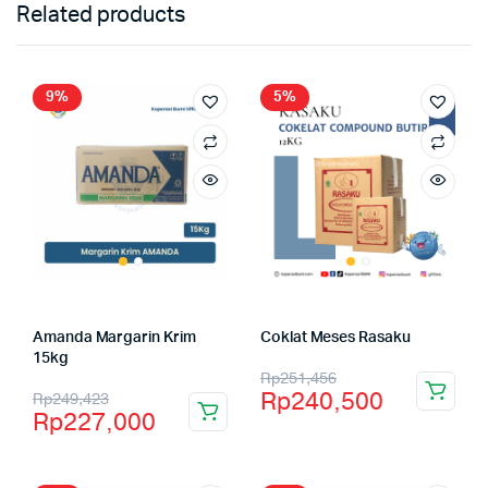
Related products
9%
5%
Amanda Margarin Krim
Coklat Meses Rasaku
15kg
Rp
251,456
Rp
240,500
Rp
249,423
Rp
227,000