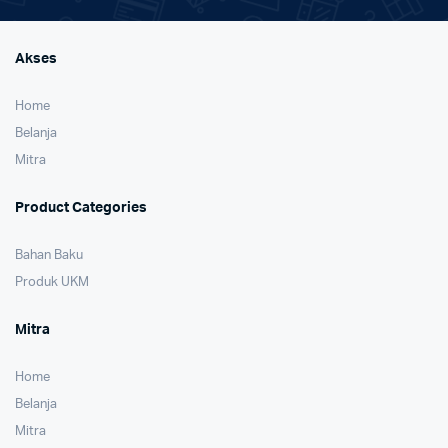
Akses
Home
Belanja
Mitra
Product Categories
Bahan Baku
Produk UKM
Mitra
Home
Belanja
Mitra