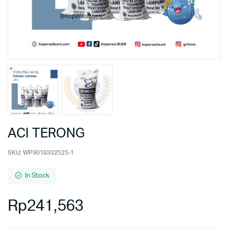
ACI TERONG
SKU:
WP9018332525-1
In Stock
Rp
241,563