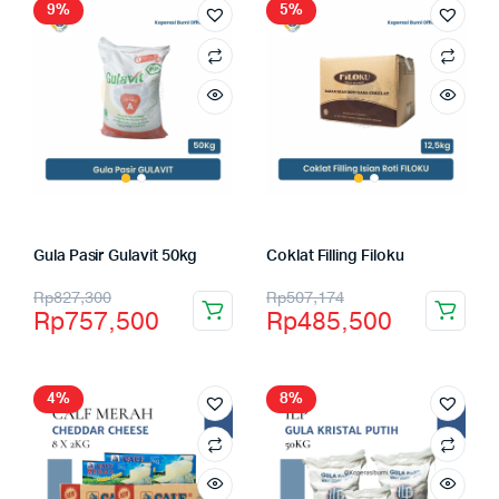
9%
5%
Gula Pasir Gulavit 50kg
Coklat Filling Filoku
Rp
827,300
Rp
507,174
Rp
757,500
Rp
485,500
4%
8%