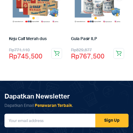
Keju Calf Merah dus
Gula Pasir ILP
Rp
771,110
Rp
829,877
Rp
745,500
Rp
767,500
Dapatkan Newsletter
Dapatkan Email
Penawaran Terbaik
.
Sign Up