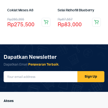
Coklat Meses A8
Selai Ridhofill Blueberry
Rp
280,355
Rp
87,557
Rp
275,500
Rp
83,000
Dapatkan Newsletter
Dapatkan Email
Penawaran Terbaik
.
Sign Up
Akses