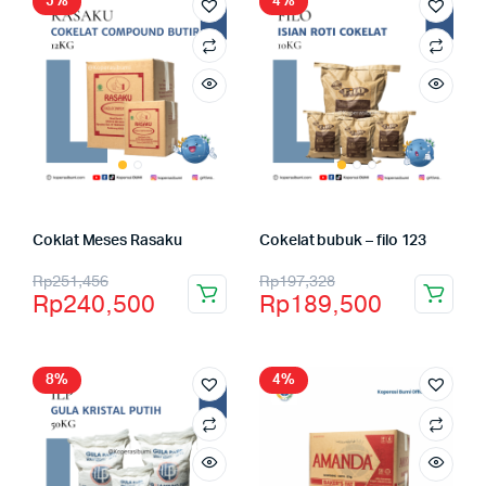
5%
4%
Coklat Meses Rasaku
Cokelat bubuk – filo 123
Rp
251,456
Rp
197,328
Rp
240,500
Rp
189,500
8%
4%