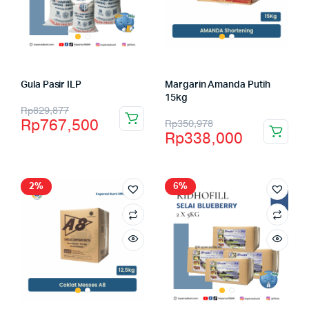
Gula Pasir ILP
Margarin Amanda Putih
15kg
Rp
829,877
Rp
767,500
Rp
350,978
Rp
338,000
2%
6%