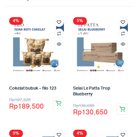
4%
5%
Cokelat bubuk – filo 123
Selai Le Patta Trop
Blueberry
Rp
197,328
Rp
189,500
Rp
136,685
Rp
130,650
9%
4%