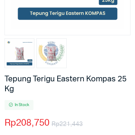
Tepung Terigu Eastern Kompas 25
Kg
In Stock
Rp
208,750
Rp
221,443