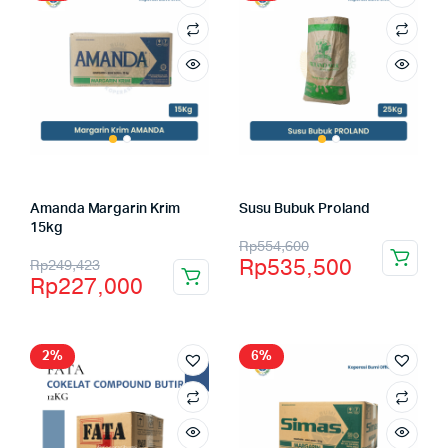
Amanda Margarin Krim
Susu Bubuk Proland
15kg
Rp
554,600
Rp
535,500
Rp
249,423
Rp
227,000
2%
6%