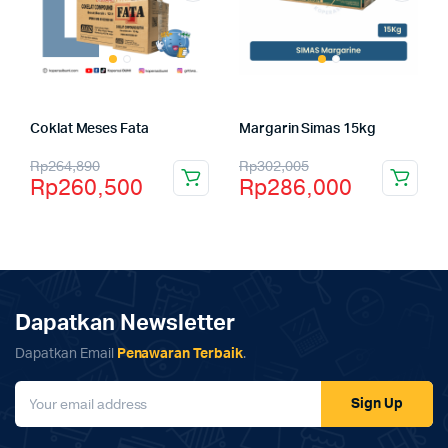
Coklat Meses Fata
Margarin Simas 15kg
Rp
264,890
Rp
302,005
Rp
260,500
Rp
286,000
Dapatkan Newsletter
Dapatkan Email
Penawaran Terbaik
.
Sign Up