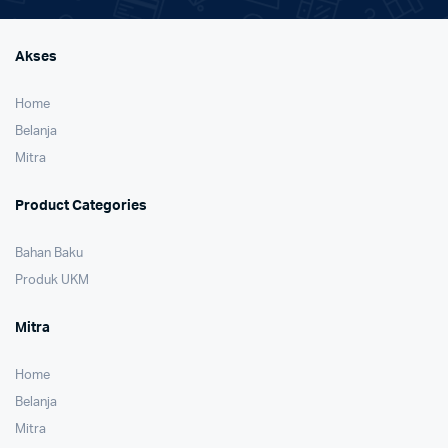
Akses
Home
Belanja
Mitra
Product Categories
Bahan Baku
Produk UKM
Mitra
Home
Belanja
Mitra